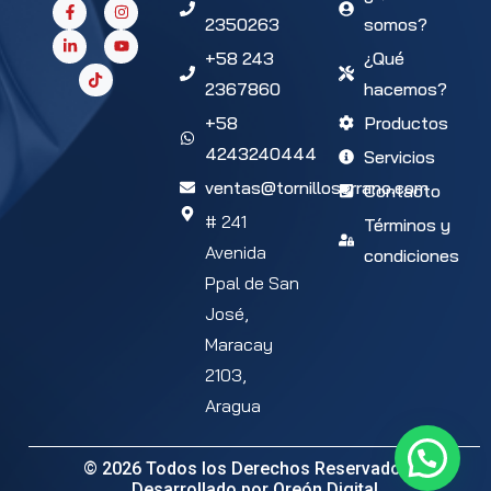
2350263
somos?
+58 243
¿Qué
2367860
hacemos?
+58
Productos
4243240444
Servicios
ventas@tornilloserrano.com
Contacto
# 241
Términos y
Avenida
condiciones
Ppal de San
José,
Maracay
2103,
Aragua
© 2026 Todos los Derechos Reservados –
Desarrollado por
Oreón Digital