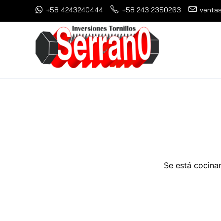
+58 4243240444
+58 243 2350263
ventas
Se está cocinan