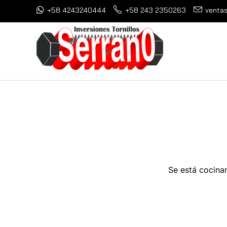
+58 4243240444
+58 243 2350263
ventas
Se está cocinan