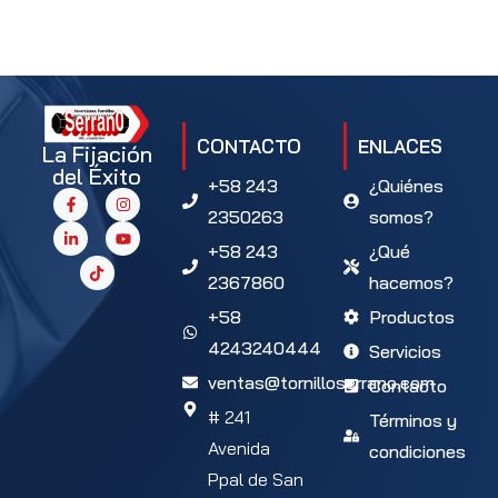
CONTACTO
ENLACES
La Fijación
del Éxito
+58 243
¿Quiénes
2350263
somos?
+58 243
¿Qué
2367860
hacemos?
+58
Productos
4243240444
Servicios
ventas@tornilloserrano.com
Contacto
# 241
Términos y
Avenida
condiciones
Ppal de San