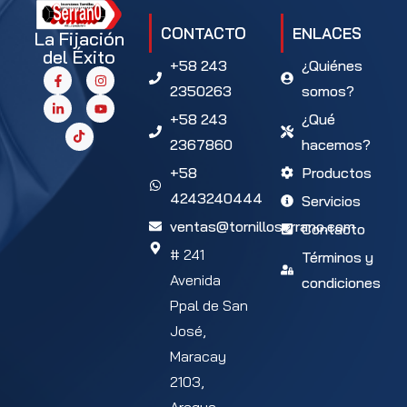
CONTACTO
ENLACES
La Fijación
del Éxito
+58 243
¿Quiénes
2350263
somos?
+58 243
¿Qué
2367860
hacemos?
+58
Productos
4243240444
Servicios
ventas@tornilloserrano.com
Contacto
# 241
Términos y
Avenida
condiciones
Ppal de San
José,
Maracay
2103,
Aragua