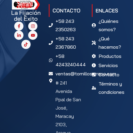
CONTACTO
ENLACES
La Fijación
del Éxito
+58 243
¿Quiénes
2350263
somos?
+58 243
¿Qué
2367860
hacemos?
+58
Productos
4243240444
Servicios
ventas@tornilloserrano.com
Contacto
# 241
Términos y
Avenida
condiciones
Ppal de San
José,
Maracay
2103,
Aragua