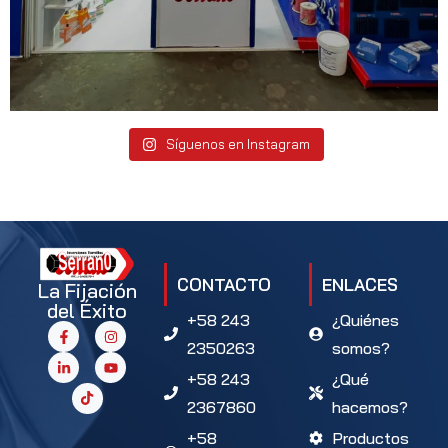
Síguenos en Instagram
CONTACTO
ENLACES
La Fijación
del Éxito
+58 243
¿Quiénes
2350263
somos?
+58 243
¿Qué
2367860
hacemos?
+58
Productos