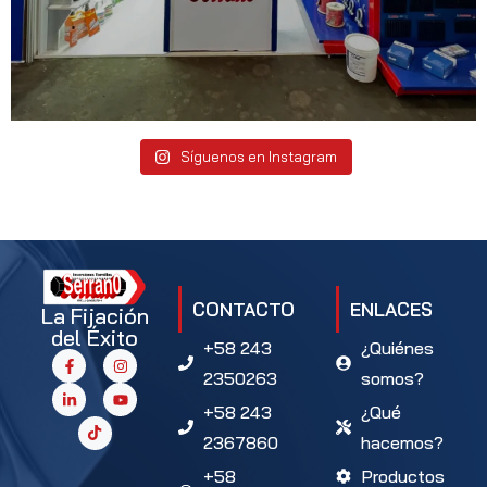
Síguenos en Instagram
CONTACTO
ENLACES
La Fijación
del Éxito
+58 243
¿Quiénes
2350263
somos?
+58 243
¿Qué
2367860
hacemos?
+58
Productos