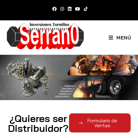
MENÚ
¿Quieres ser
Formulario de
Distribuidor?
Ventas