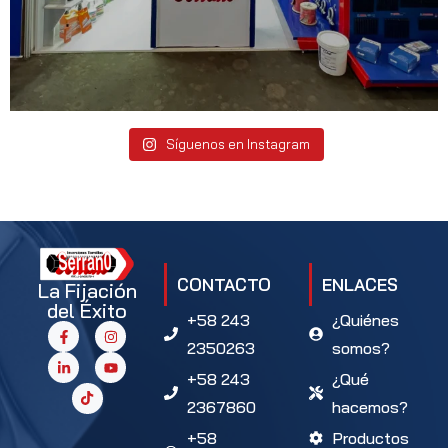
Síguenos en Instagram
CONTACTO
ENLACES
La Fijación
del Éxito
+58 243
¿Quiénes
2350263
somos?
+58 243
¿Qué
2367860
hacemos?
+58
Productos