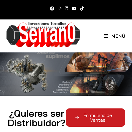
MENÚ
¿Quieres ser
Formulario de
Distribuidor?
Ventas