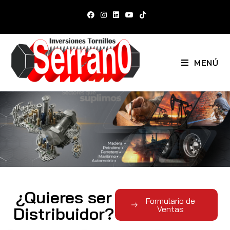
MENÚ
¿Quieres ser
Formulario de
Distribuidor?
Ventas