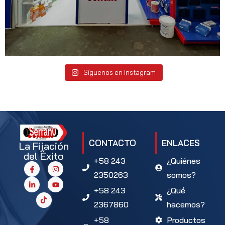
Síguenos en Instagram
CONTACTO
ENLACES
La Fijación
del Éxito
+58 243
¿Quiénes
2350263
somos?
+58 243
¿Qué
2367860
hacemos?
+58
Productos