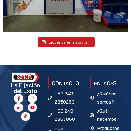
Síguenos en Instagram
CONTACTO
ENLACES
La Fijación
del Éxito
+58 243
¿Quiénes
2350263
somos?
+58 243
¿Qué
2367860
hacemos?
+58
Productos