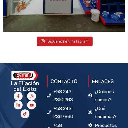
Síguenos en Instagram
CONTACTO
ENLACES
La Fijación
del Éxito
+58 243
¿Quiénes
2350263
somos?
+58 243
¿Qué
2367860
hacemos?
+58
Productos