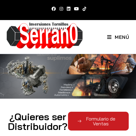
MENÚ
¿Quieres ser
Formulario de
Distribuidor?
Ventas