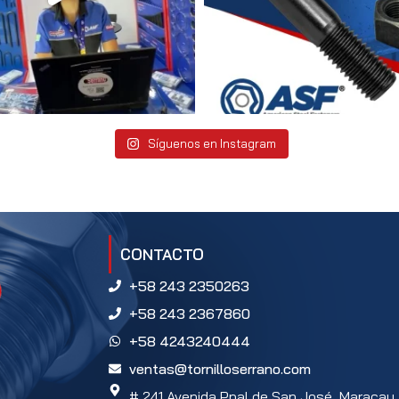
Síguenos en Instagram
CONTACTO
+58 243 2350263
+58 243 2367860
+58 4243240444
ventas@tornilloserrano.com
# 241 Avenida Ppal de San José, Maracay