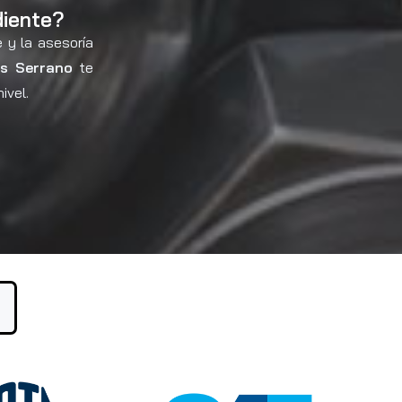
diente?
 y la asesoría
os Serrano
te
ivel.
s