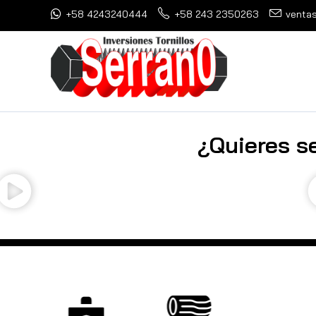
+58 4243240444
+58 243 2350263
ventas
¿Quieres se