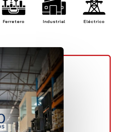
Industrial
Eléctrico
Marítimo
M