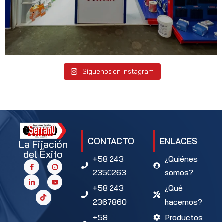
Síguenos en Instagram
CONTACTO
ENLACES
La Fijación
del Éxito
+58 243
¿Quiénes
2350263
somos?
+58 243
¿Qué
2367860
hacemos?
+58
Productos